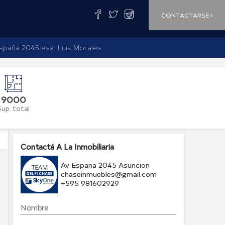
CONTACTARSE
spaña 2045 esa. Luis Morales
9000
Sup. total
Contactá A La Inmobiliaria
Av Espana 2045 Asuncion
chaseinmuebles@gmail.com
+595 981602929