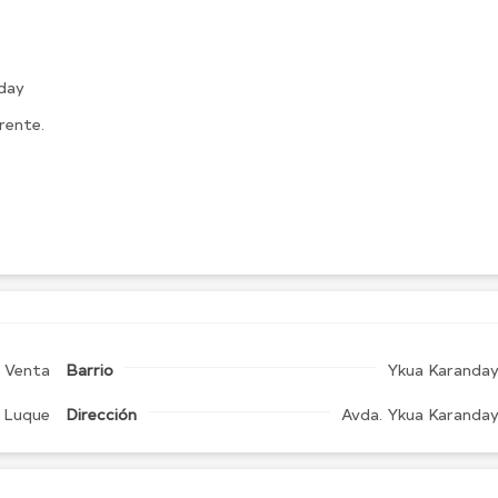
nday
rente.
Venta
Barrio
Ykua Karanda
Luque
Dirección
Avda. Ykua Karanda