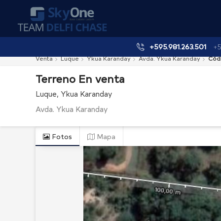
+595.981.263.501
+5
Venta
Luque
Ykua Karanday
Avda. Ykua Karanday
Cód
Terreno
En
venta
Luque
Ykua Karanday
Avda. Ykua Karanday
Fotos
Mapa