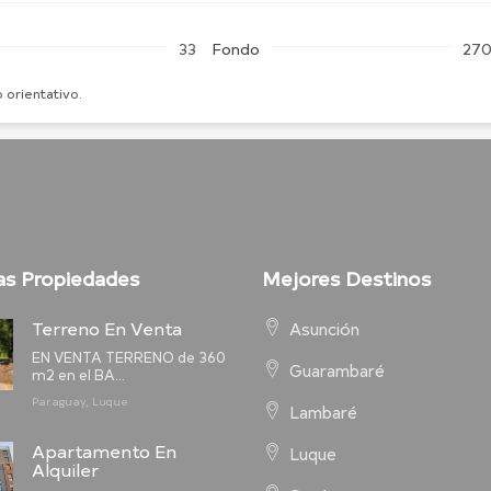
33
Fondo
27
 orientativo.
as Propiedades
Mejores Destinos
Terreno En Venta
Asunción
EN VENTA TERRENO de 360
Guarambaré
m2 en el BA...
Paraguay, Luque
Lambaré
Apartamento En
Luque
Alquiler