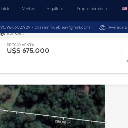
Inicio
Ventas
Alquileres
Emprendimientos
95.981.602.929 -
chaseinmuebles@gmail.com
Avenida E
igo
DBR1628
PRECIO VENTA
U$S 675.000