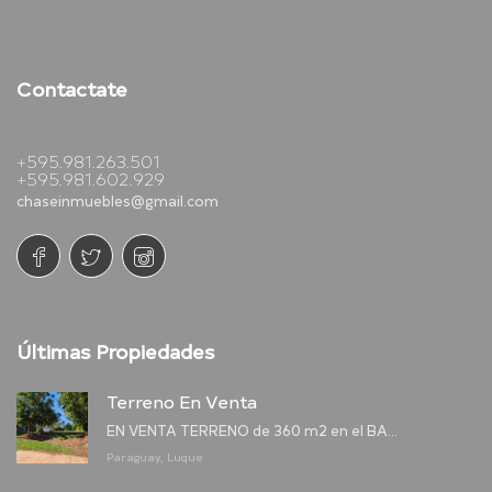
Contactate
+595.981.263.501
+595.981.602.929
chaseinmuebles@gmail.com
Últimas Propiedades
Terreno En Venta
EN VENTA TERRENO de 360 m2 en el BA...
Paraguay, Luque