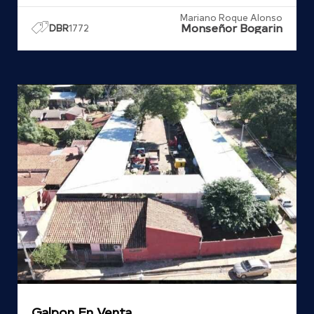
Mariano Roque Alonso
Monseñor Bogarin
DBR
1772
Galpon En Venta