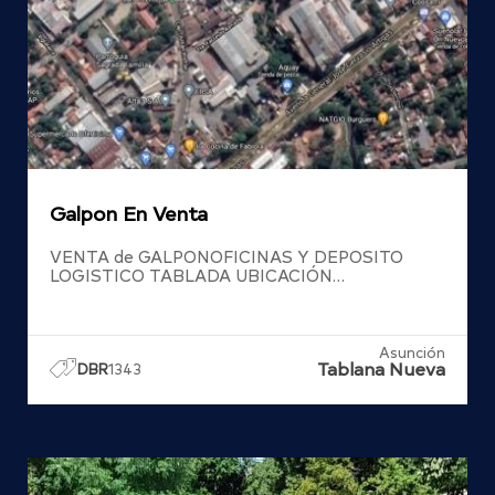
Galpon En Venta
VENTA de GALPONOFICINAS Y DEPOSITO
LOGISTICO TABLADA UBICACIÓN…
Asunción
Tablana Nueva
DBR
1343