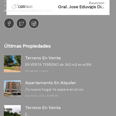
+595.981.263.501
Asuncion
+595.981.602.929
Gral. Jose Eduvigis Diaz
DBR
1861
chaseinmuebles@gmail.com
Últimas Propiedades
Terreno En Venta
EN VENTA TERRENO de 360 m2 en el BA...
Paraguay, Luque
Apartamento En Alquiler
¡Tu nuevo hogar te espera en el cor...
Asunción, LOS LAURELES
Terreno En Venta
E...