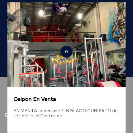
0
Galpon En Venta
EN VENTA Impecable TINGLADO CUBIERTO de
Contactate
187 m2 en el Centro de …