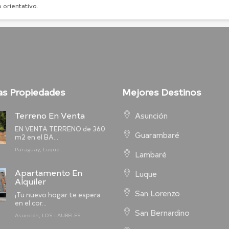
 orientativo.
as Propiedades
Mejores Destinos
Terreno En Venta
Asunción
EN VENTA TERRENO de 360
Guarambaré
m2 en el BA...
Paraguay, Luque
Lambaré
Apartamento En
Luque
Alquiler
San Lorenzo
¡Tu nuevo hogar te espera
en el cor...
San Bernardino
Asunción, LOS LAURELES