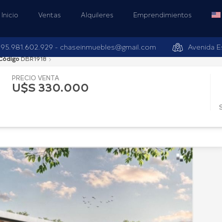
Inicio
Ventas
Alquileres
Emprendimientos
95.981.602.929 -
chaseinmuebles@gmail.com
Avenida E
Código
DBR1918
PRECIO VENTA
U$S 330.000