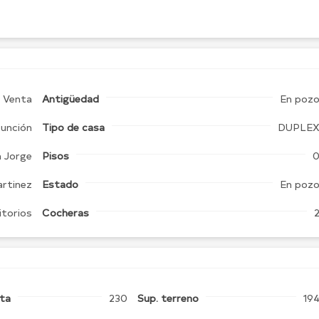
Venta
Antigüedad
En poz
unción
Tipo de
casa
DUPLE
 Jorge
Pisos
artinez
Estado
En poz
itorios
Cocheras
rta
230
Sup. terreno
19