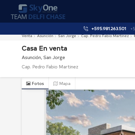
+595.981.263.501
+5
Venta
Asunción
San Jorge
Cap. Pedro Fabio Martinez
Casa
En
venta
Asunción
San Jorge
Cap. Pedro Fabio Martinez
Fotos
Mapa