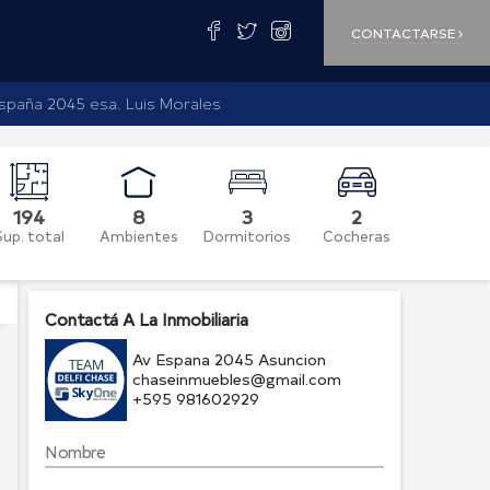
CONTACTARSE
spaña 2045 esa. Luis Morales
194
8
3
2
Sup. total
Ambientes
Dormitorios
Cocheras
Contactá A La Inmobiliaria
Av Espana 2045 Asuncion
chaseinmuebles@gmail.com
+595 981602929