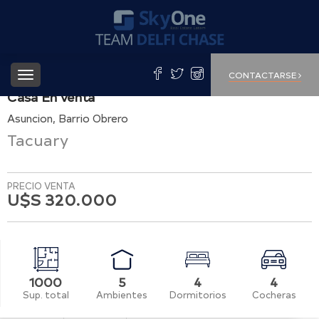
Toggle
CONTACTARSE
navigation
Casa
En
venta
Asuncion
Barrio Obrero
Tacuary
PRECIO VENTA
U$S 320.000
1000
5
4
4
Sup. total
Ambientes
Dormitorios
Cocheras