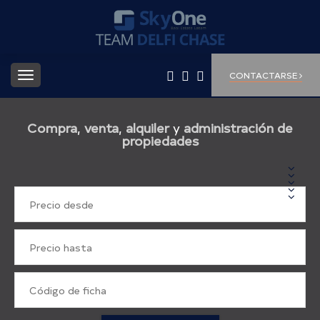
Toggle
CONTACTARSE
navigation
Compra
,
venta
,
alquiler
y
administración de
propiedades