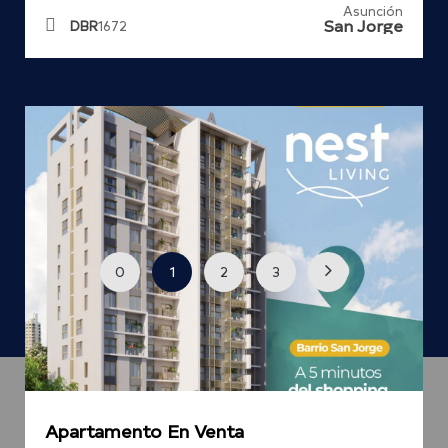
Asunción
San Jorge
DBR
1672
0
1
2
3
Apartamento En Venta