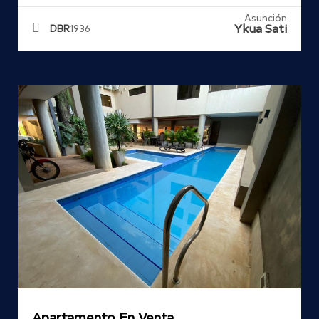
Asunción
Ykua Sati
DBR
1936
Apartamento En Venta