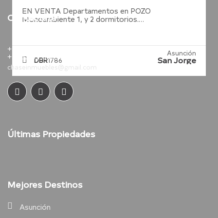
EN VENTA Departamentos en POZO
Contactate
Monoambiente 1, y 2 dormitorios.…
+595.981.263.501
Asunción
+595.981.602.929
San Jorge
DBR
1786
chaseinmuebles@gmail.com
Últimas Propiedades
Mejores Destinos
Asunción