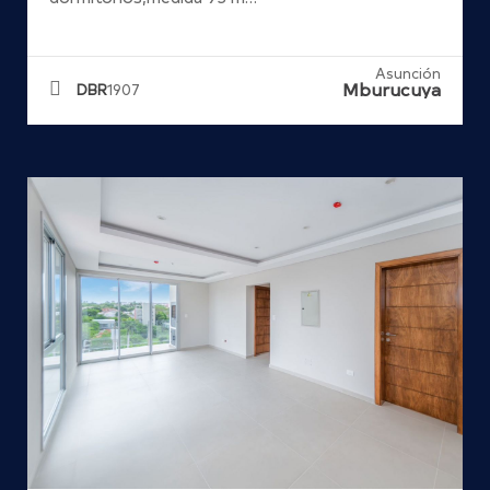
Asunción
Mburucuya
DBR
1907