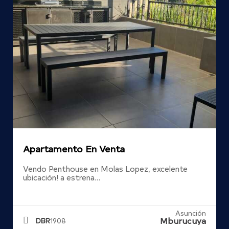
Apartamento En Venta
Vendo Penthouse en Molas Lopez, excelente
ubicación! a estrena…
Asunción
Mburucuya
DBR
1908